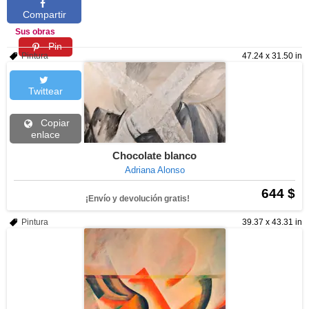
Compartir
Sus obras
Pin
Pintura
47.24 x 31.50 in
Twittear
Copiar
enlace
Chocolate blanco
Adriana Alonso
644 $
¡Envío y devolución gratis!
Pintura
39.37 x 43.31 in