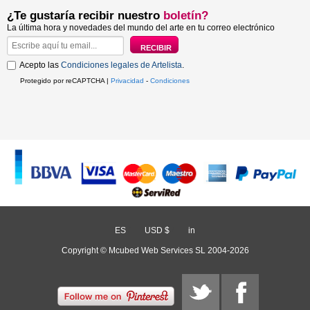
¿Te gustaría recibir nuestro
boletín?
La última hora y novedades del mundo del arte en tu correo electrónico
Acepto las
Condiciones legales de Artelista
.
Protegido por reCAPTCHA |
Privacidad
-
Condiciones
ES
/
USD $
/
in
Copyright © Mcubed Web Services SL 2004-2026